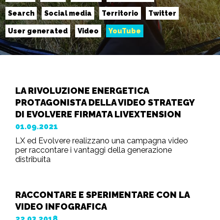
Search
Social media
Territorio
Twitter
User generated
Video
YouTube
LA RIVOLUZIONE ENERGETICA
PROTAGONISTA DELLA VIDEO STRATEGY
DI EVOLVERE FIRMATA LIVEXTENSION
01.09.2021
LX ed Evolvere realizzano una campagna video
per raccontare i vantaggi della generazione
distribuita
RACCONTARE E SPERIMENTARE CON LA
VIDEO INFOGRAFICA
22.03.2018