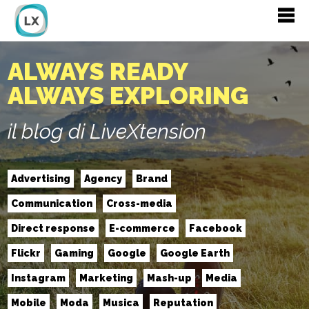
ALWAYS READY
ALWAYS EXPLORING
il blog di LiveXtension
Advertising
Agency
Brand
Communication
Cross-media
Direct response
E-commerce
Facebook
Flickr
Gaming
Google
Google Earth
Instagram
Marketing
Mash-up
Media
Mobile
Moda
Musica
Reputation