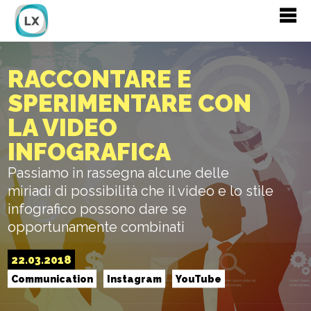
RACCONTARE E
SPERIMENTARE CON
LA VIDEO
INFOGRAFICA
Passiamo in rassegna alcune delle
miriadi di possibilità che il video e lo stile
infografico possono dare se
opportunamente combinati
22.03.2018
Communication
Instagram
YouTube