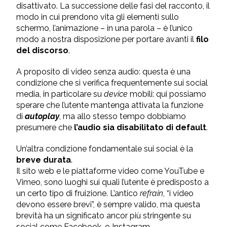
disattivato. La successione delle fasi del racconto, il
modo in cui prendono vita gli elementi sullo
schermo, l’animazione – in una parola – è l’unico
modo a nostra disposizione per portare avanti il
filo
del discorso
.
A proposito di video senza audio: questa è una
condizione che si verifica frequentemente sui social
media, in particolare su
device
mobili: qui possiamo
sperare che l’utente mantenga attivata la funzione
di
autoplay
, ma allo stesso tempo dobbiamo
presumere che
l’audio sia disabilitato di default
.
Un’altra condizione fondamentale sui social è la
breve durata
.
Il sito web e le piattaforme video come YouTube e
Vimeo, sono luoghi sui quali l’utente è predisposto a
un certo tipo di fruizione. L’antico
refrain
, “i video
devono essere brevi”, è sempre valido, ma questa
brevità ha un significato ancor più stringente su
social come Facebook, o Instagram.