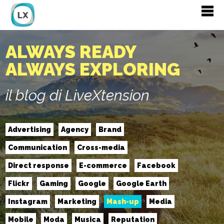
ALWAYS READY
ALWAYS EXPLORING
il blog di LiveXtension
Advertising
Agency
Brand
Communication
Cross-media
Direct response
E-commerce
Facebook
Flickr
Gaming
Google
Google Earth
Instagram
Marketing
Mash-up
Media
Mobile
Moda
Musica
Reputation