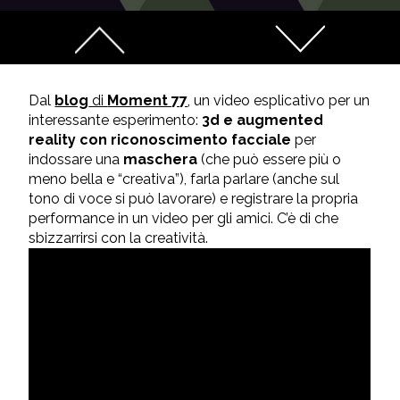
Dal
blog
di
Moment 77
, un video esplicativo per un
interessante esperimento:
3d e augmented
reality con riconoscimento facciale
per
indossare una
maschera
(che può essere più o
meno bella e “creativa”), farla parlare (anche sul
tono di voce si può lavorare) e registrare la propria
performance in un video per gli amici. C’è di che
sbizzarrirsi con la creatività.