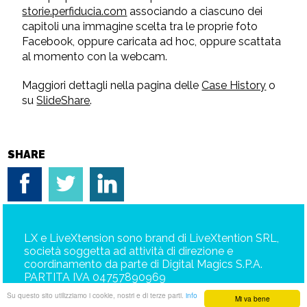
storie.perfiducia.com
associando a ciascuno dei
capitoli una immagine scelta tra le proprie foto
Facebook, oppure caricata ad hoc, oppure scattata
al momento con la webcam.
Maggiori dettagli nella pagina delle
Case History
o
su
SlideShare
.
SHARE
LX e LiveXtension sono brand di LiveXtention SRL,
società soggetta ad attività di direzione e
coordinamento da parte di Digital Magics S.P.A.
PARTITA IVA 04757890969
Su questo sito utilizziamo i cookie, nostri e di terze parti.
info
Mi va bene