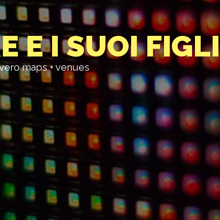
E I SUOI FIGL
ovvero maps + venues