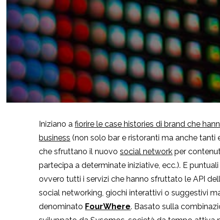
Iniziano a
fiorire le case histories di brand che han
busines
s
(non solo bar e ristoranti ma anche tanti e
che sfruttano il nuovo
social network
per contenuti
partecipa a determinate iniziative, ecc.). E puntual
ovvero tutti i servizi che hanno sfruttato le API de
social networking, giochi interattivi o suggestivi
denominato
FourWhere
. Basato sulla combinaz