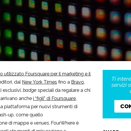
no utilizzato Foursquare per il marketing e il
Ti inter
ditori, dal
New York Times
fino a
Bravo
,
servizi 
 esclusivi,
badge
speciali da regalare a chi
i arrivano anche
i “figli” di Foursquare
,
CO
lla piattaforma per nuovi strumenti di
 mash-up, come quello
ione di mappe e
venues
, FourWhere è