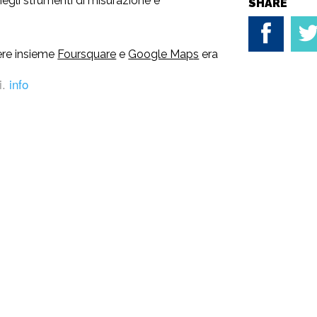
negli strumenti di misurazione e
SHARE
re insieme
Foursquare
e
Google Map
s
era
 il passaggio più ovvio, ma vedere il tutto
i.
info
zato fa già un bell’effetto.
r di crescita di Foursquare assomiglia già
 a quello di Google Maps, di Facebook e
itter. Se son rose…
società soggetta ad attività di direzione e
. PARTITA IVA 04757890969