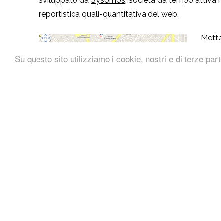
sviluppato da
Sysomos
, società da tempo attiva 
reportistica quali-quantitativa del web.
Mette
forse
Su questo sito utilizziamo i cookie, nostri e di terze part
realiz
L’ite
molto
di Tw
LX e LiveXtension sono brand di LiveXtention SRL, 
coordinamento da parte di Digital Magics S.P.A