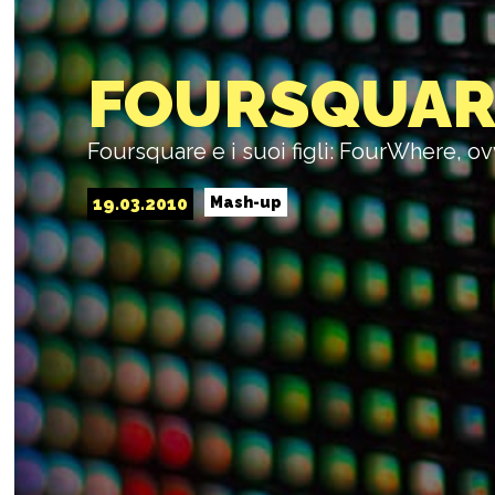
FOURSQUARE 
Foursquare e i suoi figli: FourWhere, 
19.03.2010
Mash-up