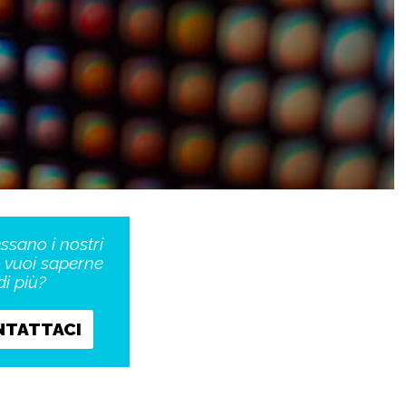
essano i nostri
o vuoi saperne
di più?
NTATTACI