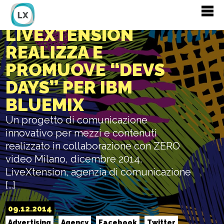
COMUNICAZIONE:
LIVEXTENSION
REALIZZA E
PROMUOVE “DEVS
DAYS” PER IBM
BLUEMIX
Un progetto di comunicazione
innovativo per mezzi e contenuti
realizzato in collaborazione con ZERO
video Milano, dicembre 2014.
LiveXtension, agenzia di comunicazione
[…]
09.12.2014
Advertising
Agency
Facebook
Twitter