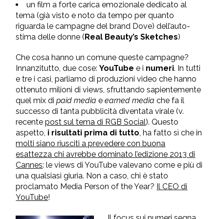
un film a forte carica emozionale dedicato al
tema (già visto e noto da tempo per quanto
riguarda le campagne del brand Dove) dell’auto-
stima delle donne (
Real Beauty’s Sketches
)
Che cosa hanno un comune queste campagne?
Innanzitutto, due cose:
YouTube
e i
numeri
. In tutti
e tre i casi, parliamo di produzioni video che hanno
ottenuto milioni di views, sfruttando sapientemente
quel mix di
paid media
e
earned media
che fa il
successo di tanta pubblicità diventata virale (v.
recente
post sul tema di RGB Social
). Questo
aspetto,
i risultati prima di tutto
, ha fatto sì che in
molti siano riusciti a prevedere con buona
esattezza chi avrebbe dominato l’edizione 2013 di
Cannes
: le views di YouTube valevano come e più di
una qualsiasi giuria. Non a caso, chi è stato
proclamato Media Person of the Year?
Il CEO di
YouTube
!
Il focus sui numeri segna