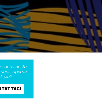
essano i nostri
o vuoi saperne
di più?
NTATTACI