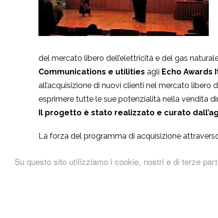
del mercato libero dell’elettricità e del gas natural
Communications e utilities
agli
Echo Awards It
all’acquisizione di nuovi clienti nel mercato libero
esprimere tutte le sue potenzialità nella vendita di
Il progetto è stato realizzato e curato dall’a
La forza del programma di acquisizione attraverso
strategia caratterizzata dalla
somma di scelte ef
Su questo sito utilizziamo i cookie, nostri e di terze part
media
e
caring
di vendita
che hanno consentito di 
prefissati. Per la realizzazione della campagna è 
nella pianificazione media, nella gestione de
prospect tramite
call center
, supporto e-mai