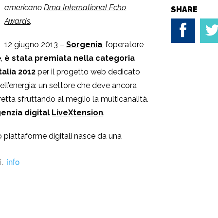
americano
Dma International Echo
SHARE
Awards
.
12 giugno 2013 –
Sorgenia
, l’operatore
e,
è stata premiata nella categoria
alia 2012
per il progetto web dedicato
 dell’energia: un settore che deve ancora
retta sfruttando al meglio la multicanalità.
genzia digital
LiveXtension
.
 piattaforme digitali nasce da una
ficaci
in termini di
processo
,
creatività
,
i.
info
ottenere risultati allineati agli obiettivi
stato creato
un team ad hoc
,
autonomo
lle
property
web, nel contatto con i
l e
chat
.