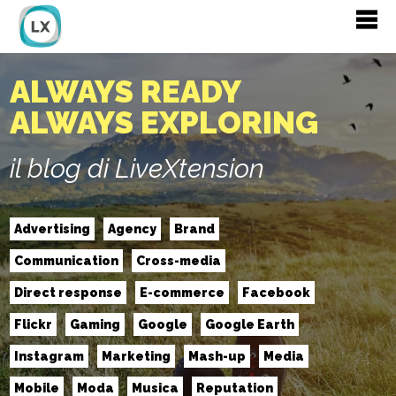
ALWAYS READY
ALWAYS EXPLORING
il blog di LiveXtension
Advertising
Agency
Brand
Communication
Cross-media
Direct response
E-commerce
Facebook
Flickr
Gaming
Google
Google Earth
Instagram
Marketing
Mash-up
Media
Mobile
Moda
Musica
Reputation