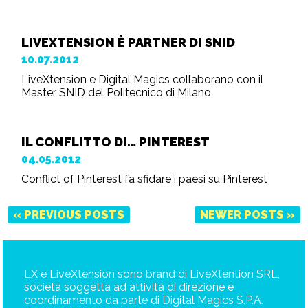
LIVEXTENSION È PARTNER DI SNID
10.07.2012
LiveXtension e Digital Magics collaborano con il
Master SNID del Politecnico di Milano
IL CONFLITTO DI… PINTEREST
04.05.2012
Conflict of Pinterest fa sfidare i paesi su Pinterest
« PREVIOUS POSTS
NEWER POSTS »
LX e LiveXtension sono brand di LiveXtention SRL,
società soggetta ad attività di direzione e
coordinamento da parte di Digital Magics S.P.A.