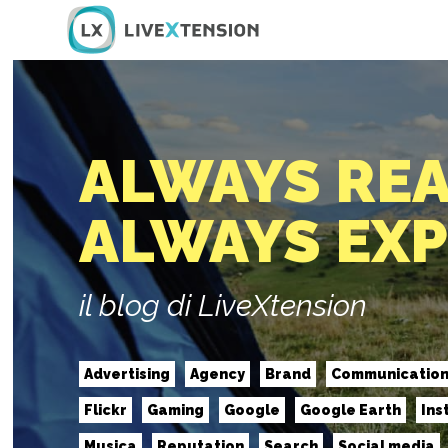
ALWAYS RE
ALWAYS EX
il blog di LiveXtension
Advertising
Agency
Brand
Communicatio
Flickr
Gaming
Google
Google Earth
Ins
Musica
Reputation
Search
Social media