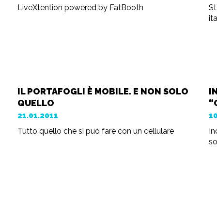
LiveXtention powered by FatBooth
St
it
IL PORTAFOGLI È MOBILE. E NON SOLO
I
QUELLO
“
21.01.2011
1
Tutto quello che si può fare con un cellulare
In
s