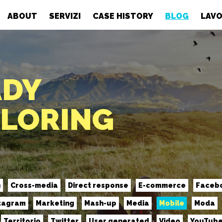
ABOUT
SERVIZI
CASE HISTORY
BLOG
LAVO
ADY
PLORING
n
Cross-media
Direct response
E-commerce
Faceb
tagram
Marketing
Mash-up
Media
Mobile
Moda
Territorio
Twitter
User generated
Video
YouTub