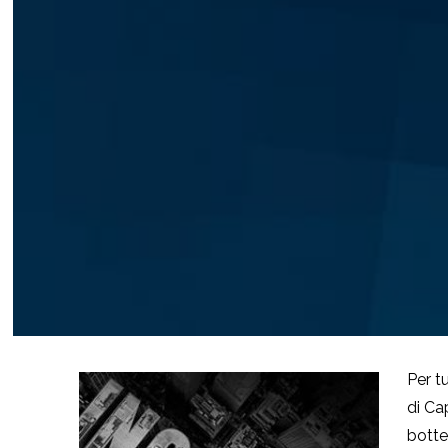
Per tu
di Ca
botte