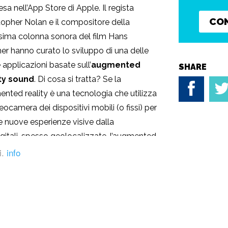
esa nell’App Store di Apple. Il regista
CO
topher Nolan e il compositore della
ssima colonna sonora del film Hans
r hanno curato lo sviluppo di una delle
 applicazioni basate sull’
augmented
SHARE
ity sound
. Di cosa si tratta? Se la
nted reality è una tecnologia che utilizza
deocamera dei dispositivi mobili (o fissi) per
e nuove esperienze visive dalla
igitali, spesso geolocalizzate. l’augmented
ante, grazie a campionamenti in tempo
i.
info
niti a effetti sonori e ambientali molto
itiva veramente unica.
Inception – The
per ore. Basterà mettersi le cuffie per
el film, fatta di suoni e suggestioni
si è caduti in un sonno profondo. Si potrà