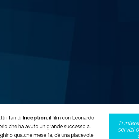
tti i fan di
Inception
, il film con Leonardo
Ti inter
prio che ha avuto un grande successo al
servizi 
ghino qualche mese fa, c’è una piacevole