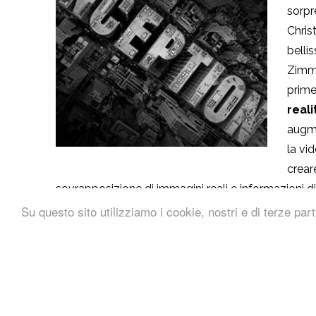
sorpr
Chris
belli
Zimme
prime
real
augme
la vi
crear
sovrapposizione di immagini reali e informazioni d
reality sound agisce sui suoni del mondo circost
Su questo sito utilizziamo i cookie, nostri e di terze part
reale dal microfono dell’iPhone. I suoni reali sono u
particolari, dando all’ascoltatore un’esperienza ud
App
,
scaricabile gratuitamente
, può intrattenervi 
immergersi in un’atmosfera onirica simile a quella d
derivate dalla realtà circostante, proprio come se 