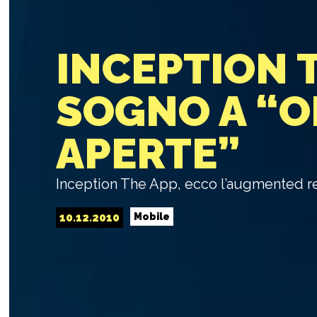
INCEPTION 
SOGNO A “O
APERTE”
Inception The App, ecco l’augmented r
10.12.2010
Mobile