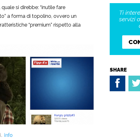
quale si direbbe: “inutile fare
Ti inter
to” a forma di topolino, ovvero un
servizi 
ratteristiche “premium” rispetto alla
CO
SHARE
i.
info