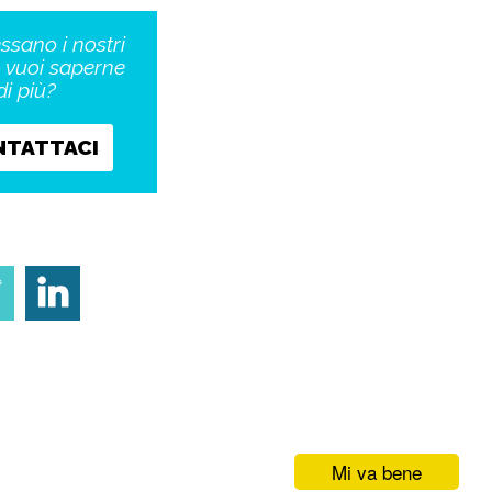
essano i nostri
o vuoi saperne
di più?
NTATTACI
Mi va bene