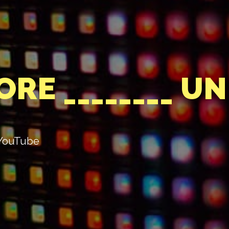
RE ________ UN
 YouTube