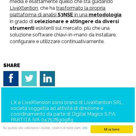
media è esattamente quello che sta guidando
LiveXtention
, che ha
trasformato la propria
piattaforma di analisi
S3NSE
in una
metodologia
in grado di
selezionare e attingere da diversi
strumenti
esistenti sul mercato, più che una
soluzione software chiavi-in-mano da installare,
configurare e utilizzare continuativamente.
SHARE
LX e LiveXtension sono brand di LiveXtention SRL,
società soggetta ad attività di direzione e
coordinamento da parte di Digital Magics S.P.A.
PARTITA IVA 04757890969
Su questo sito utilizziamo i cookie, nostri e di terze parti.
info
Mi va bene