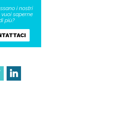
essano i nostri
o vuoi saperne
di più?
NTATTACI