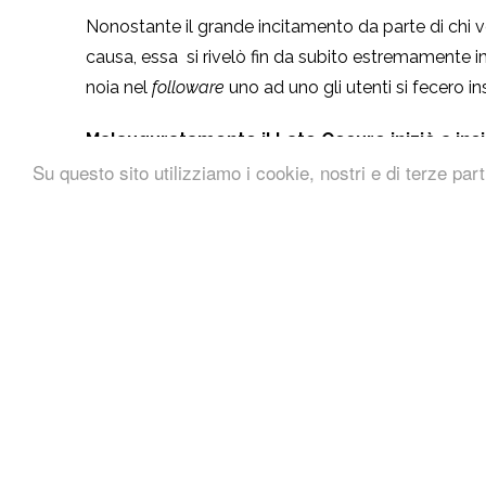
Nonostante il grande incitamento da parte di chi 
causa, essa si rivelò fin da subito estremamente i
noia nel
followare
uno ad uno gli utenti si fecero ins
Malauguratamente il Lato Oscuro iniziò a ins
Su questo sito utilizziamo i cookie, nostri e di terze part
giovane Jedi e Ultrafollower cedette
. In un f
persone grazie a un
potere oscuro
, il tutto senza
disapprovazione di
qualche uccellaccio del malau
sol giorno verrai bandito per sempre!”, così si sen
Quelle parole furono come macigni e alla fine Ultr
buona strada, appena in tempo per evitare di diven