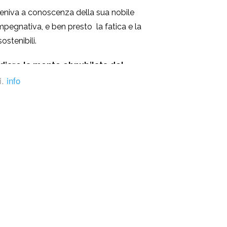
veniva a conoscenza della sua nobile
mpegnativa, e ben presto la fatica e la
ostenibili.
idiare la mente obnubilata del
i.
info
olle impeto iniziò a
followare
in massa le
 il minimo sbattimento, tranne che per la
gurio
. “Se seguirai più di 1000 utenti in un
tì ammonire dal
Sommo Consiglio
.
afollower si ravvide
tornando così sulla
tare un reietto.