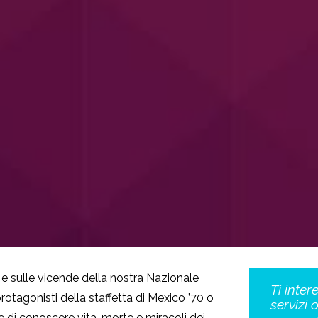
i e sulle vicende della nostra Nazionale
Ti inter
rotagonisti della staffetta di Mexico ’70 o
servizi 
e di conoscere vita, morte e miracoli dei