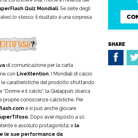
uperFlash Quiz Mondiali
. Se siete degli
CO
vateci lo stesso: il risultato è una sorpresa
SHARE
iva
di comunicazione per la carta
ieme con
LiveXtention
. I Mondiali di calcio
le caratteristiche del prodotto sfruttando
le “Donne e il calcio”, la Gialappa’s sbarca
 le proprie conoscenze calcistiche. Per
flash.com
e si può anche giocare
uperTifoso
. Dopo aver risposto a 10
’utente è assoluto protagonista; e
la
te le sue performance da