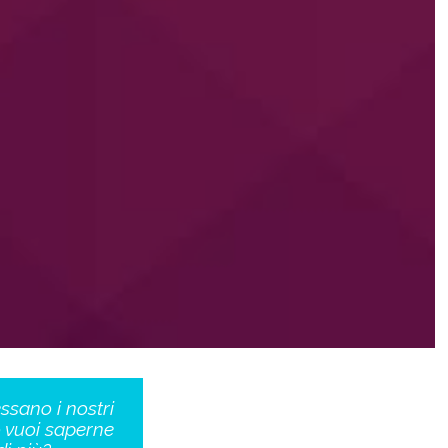
essano i nostri
o vuoi saperne