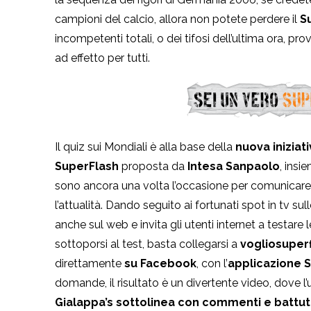
campioni del calcio, allora non potete perdere il
S
incompetenti totali, o dei tifosi dell’ultima ora, pro
ad effetto per tutti.
Il quiz sui Mondiali è alla base della
nuova iniziat
SuperFlash
proposta da
Intesa Sanpaolo
, ins
sono ancora una volta l’occasione per comunicare 
l’attualità. Dando seguito ai fortunati spot in tv sul
anche sul web e invita gli utenti internet a testare
sottoporsi al test, basta collegarsi a
vogliosuper
direttamente
su Facebook
, con l’
applicazione
S
domande, il risultato è un divertente video, dove l
Gialappa’s sottolinea con commenti e battu