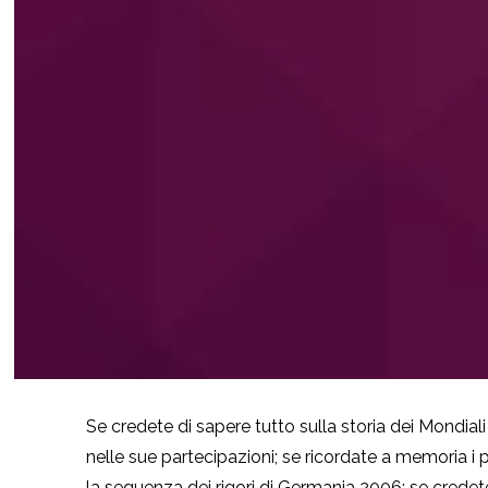
Se credete di sapere tutto sulla storia dei Mondial
nelle sue partecipazioni; se ricordate a memoria i p
la sequenza dei rigori di Germania 2006; se credet