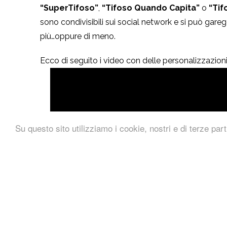
“SuperTifoso”
,
“Tifoso Quando Capita”
o
“Tif
sono condivisibili sui social network e si può garegg
più…oppure di meno.
Ecco di seguito i video con delle personalizzazioni
Su questo sito utilizziamo i cookie, nostri e di terze part