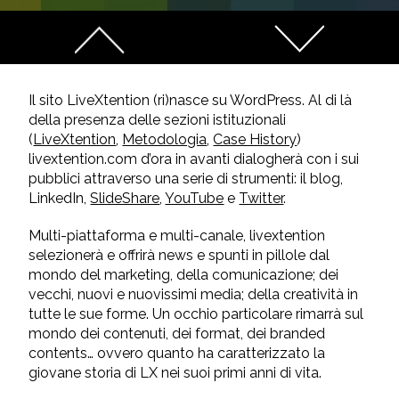
Il sito LiveXtention (ri)nasce su WordPress. Al di là
della presenza delle sezioni istituzionali
(
LiveXtention
,
Metodologia
,
Case History
)
livextention.com d’ora in avanti dialogherà con i sui
pubblici attraverso una serie di strumenti: il blog,
LinkedIn,
SlideShare
,
YouTube
e
Twitter
.
Multi-piattaforma e multi-canale, livextention
selezionerà e offrirà news e spunti in pillole dal
mondo del marketing, della comunicazione; dei
vecchi, nuovi e nuovissimi media; della creatività in
tutte le sue forme. Un occhio particolare rimarrà sul
mondo dei contenuti, dei format, dei branded
contents… ovvero quanto ha caratterizzato la
giovane storia di LX nei suoi primi anni di vita.