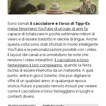
Sono tornati
il cacciatore e l’orso di Tipp-Ex
,
mega fenomeno YouTube di un paio di anni fa
,
capace di totalizzare in poche settimane milioni di
views e di essere tradotto in decine di lingue. Anche
questa volta sono stati sfruttati in modo intelligente
YouTube e le personalizzazioni possibili con i video,
il layout dei canali e le
annotations
(le note che
rendono i video interattivi).
Il cacciatore e l’orso
festeggiano il loro compleanno
, quando la festa
rischia di essere interrotta da un meteorite. A quel
punto, entra in gioco l’utente, che può digitare le
cifre di un qualsiasi anno, in qualunque epoca
storica (futuro e passato remoto inclusi) per vedere
come il cacciatore e l’orso festeggiano in luoghi e
contesti diversi.