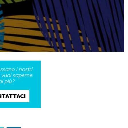
essano i nostri
o vuoi saperne
di più?
NTATTACI