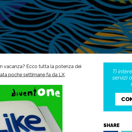
in vacanza? Ecco tutta la potenza dei
Ti inter
iata poche settimane fa da LX
.
servizi 
CO
SHARE