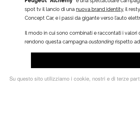
Peugeot “Alchemy”
è una spettacolare campagn
spot tv il lancio di una
nuova brand identity
, il re
Concept Car, e i passi da gigante verso l’auto elet
Il modo in cui sono combinati e raccontati i valori
rendono questa campagna
oustanding
rispetto ad 
Su questo sito utilizziamo i cookie, nostri e di terze part