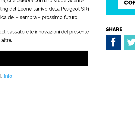
a, che celebra con uno stupefacente
CO
styling del Leone, l’arrivo della Peugeot SR1
trica del – sembra – prossimo futuro.
SHARE
 del passato e le innovazioni del presente
altre.
i.
info