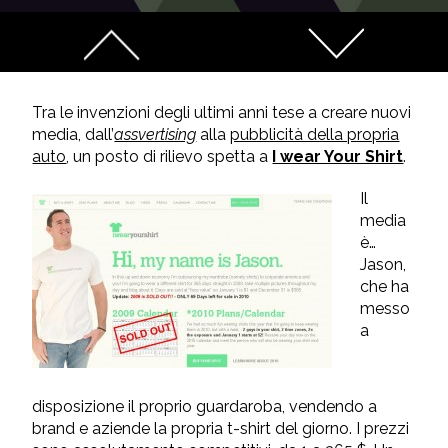
Tra le invenzioni degli ultimi anni tese a creare nuovi
media, dall’
assvertising
alla
pubblicità della propria
auto
, un posto di rilievo spetta a
I wear Your Shirt
.
Il
media
è…
Jason,
che ha
messo
a
disposizione il proprio guardaroba, vendendo a
brand e aziende la propria t-shirt del giorno. I prezzi