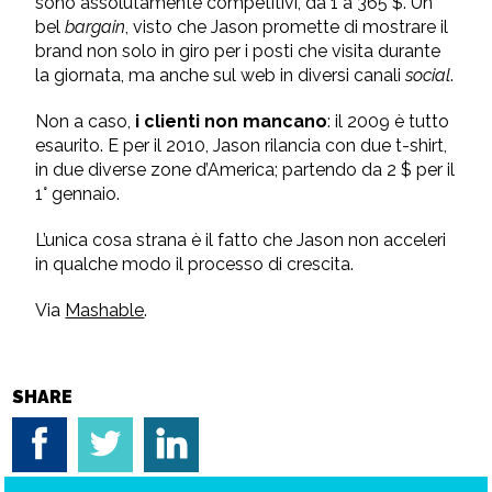
sono assolutamente competitivi, da 1 a 365 $. Un
bel
bargain
, visto che Jason promette di mostrare il
brand non solo in giro per i posti che visita durante
la giornata, ma anche sul web in diversi canali
social
.
Non a caso,
i clienti non mancano
: il 2009 è tutto
esaurito. E per il 2010, Jason rilancia con due t-shirt,
in due diverse zone d’America; partendo da 2 $ per il
1° gennaio.
L’unica cosa strana è il fatto che Jason non acceleri
in qualche modo il processo di crescita.
Via
Mashable
.
SHARE