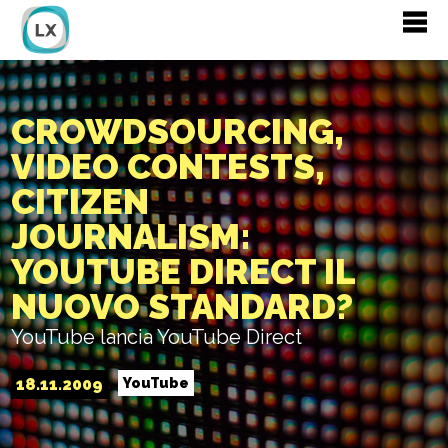
CROWDSOURCING,
VIDEO CONTESTS,
CITIZEN
JOURNALISM:
YOUTUBE DIRECT IL
NUOVO STANDARD?
YouTube lancia YouTube Direct
18.11.2009
YouTube