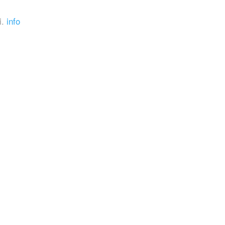
i.
info
 animata, che introduce i film prodotti o