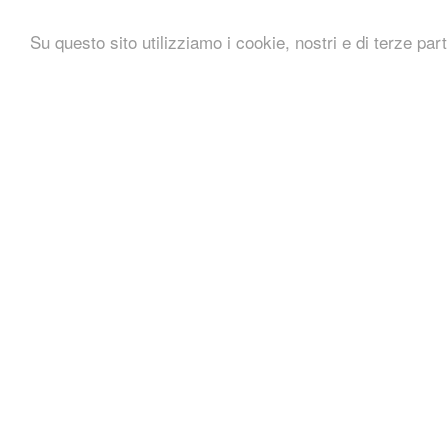
Su questo sito utilizziamo i cookie, nostri e di terze part
La visual identity comprende adesso anche una clip
distribuiti in tutto il mondo da Funwood Media