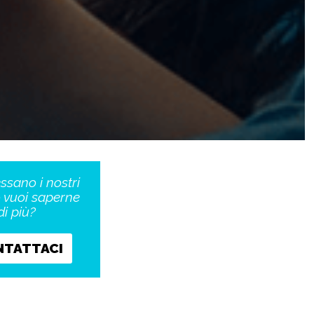
essano i nostri
o vuoi saperne
di più?
NTATTACI