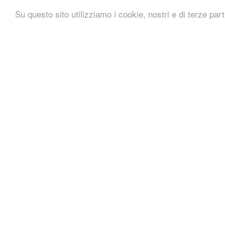
Su questo sito utilizziamo i cookie, nostri e di terze part
– attitudine al controllo dei budget, degli obiettivi,
– capacità di identificare, segmentare e valutare di
– precisione, meticolosità, attenzione ai dettagli
– attitudine alla collaborazione e al lavoro in team
Esperienza
: circa 2 anni di esperienza in ruoli ana
Formazione
: discipline economiche e/o statisti
COSA OFFRIAMO
– assunzione a tempo indeterminato
IL CONTESTO
LiveXtension è un’agenzia di comunicazione nata e 
Digital Magics. Abbiamo creato progetti di succes
Telecom Italia, Invicta Seven, Adecco, Fiat Grou
Generali Italia.
La nostra sede è in TAG Calabiana Milano: lavorera