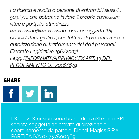
La ricerca è rivolta a persone di entrambi i sessi (L.
903/77), che potranno inviare il proprio curriculum
vitae e portfolio all’indirizzo
livextension@livextension.com con oggetto “Rif:
Candidatura grafico”, con lettera di presentazione e
autorizzazione al trattamento dei dati personali
(Decreto Legislativo 196/2003).
Leggi l’
INFORMATIVA PRIVACY EX ART. 13 DEL
REGOLAMENTO UE 2016/679
SHARE
LX e LiveXtension sono brand di LiveXtention SRL,
società soggetta ad attività di direzione e
coordinamento da parte di Digital Magics S.P.A.
PARTITA IVA 04757890969