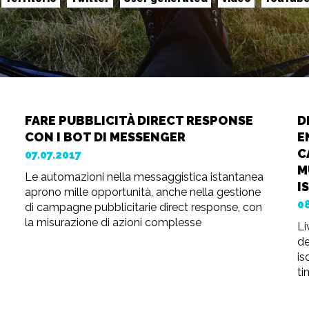
FARE PUBBLICITÀ DIRECT RESPONSE
D
CON I BOT DI MESSENGER
E
C
07.07.2017
M
Le automazioni nella messaggistica istantanea
I
aprono mille opportunità, anche nella gestione
0
di campagne pubblicitarie direct response, con
la misurazione di azioni complesse
Li
de
is
ti