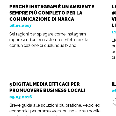
PERCHÉ INSTAGRAM È UN AMBIENTE
L
SEMPRE PIÙ COMPLETO PER LA
#
COMUNICAZIONE DI MARCA
V
L
26.01.2017
1
Sei ragioni per spiegare come Instagram
rappresenti un ecosistema perfetto per la
Li
comunicazione di qualunque brand
pu
pe
di
5 DIGITAL MEDIA EFFICACI PER
I
PROMUOVERE BUSINESS LOCALI
2
09.03.2016
Il
De
Breve guida alle soluzioni più pratiche, veloci ed
economici per promuoversi online – e su mobile