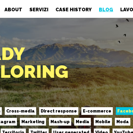
ABOUT
SERVIZI
CASE HISTORY
BLOG
LAVO
ADY
PLORING
n
Cross-media
Direct response
E-commerce
Faceb
tagram
Marketing
Mash-up
Media
Mobile
Moda
Territorio
Twitter
User generated
Video
YouTub