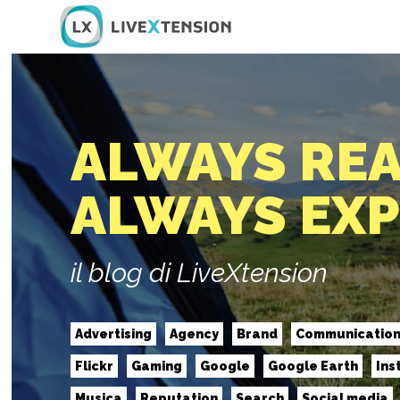
ALWAYS RE
ALWAYS EX
il blog di LiveXtension
Advertising
Agency
Brand
Communicatio
Flickr
Gaming
Google
Google Earth
Ins
Musica
Reputation
Search
Social media