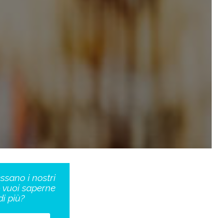
essano i nostri
o vuoi saperne
di più?