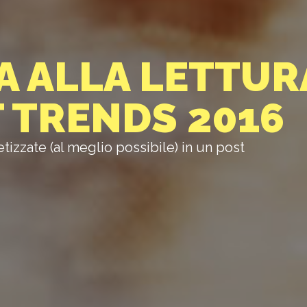
A ALLA LETTUR
T TRENDS 2016
etizzate (al meglio possibile) in un post