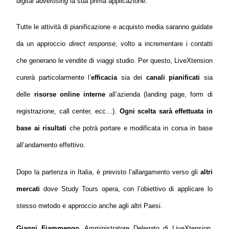
digital advertising
la sua prima applicazione.
Tutte le attività di pianificazione e acquisto media saranno guidate
da un approccio
direct response
, volto a incrementare i contatti
che generano le vendite di viaggi studio. Per questo, LiveXtension
curerà particolarmente l’
efficacia
sia dei
canali pianificati
sia
delle
risorse online interne
all’azienda (landing page, form di
registrazione, call center, ecc…).
Ogni scelta sarà effettuata in
base ai risultati
che potrà portare e modificata in corsa in base
all’andamento effettivo.
Dopo la partenza in Italia, è previsto l’allargamento verso gli
altri
mercati
dove Study Tours opera, con l’obiettivo di applicare lo
stesso metodo e approccio anche agli altri Paesi.
Gianni Fiammengo
, Amministratore Delegato di LiveXtension
,