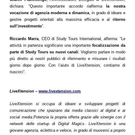
dichiara:
“Questo importante accordo riafferma
la nostra
vocazione di agenzia moderna e dinamica
, in grado di ideare e
gestire progetti orientati alla massima efficacia e al
ritorno
sull’investimento
”.
Riccardo Marra
, CEO di Study Tours International
, afferma:
“Le
attività in partenza significano una importante
focalizzazione da
parte di Study Tours su nuovi canali
. Vogliamo parlare in modo
più diretto ai nostri pubblici di riferimento e misurare i risultati
giorno dopo giorno. Con l’aiuto di LiveXtension, contiamo di
riuscirci”.
LiveXtension –
www.livextension.com
LiveXtension si occupa di ideare e sviluppare progetti di
comunicazione che spaziano dai media classici al digital e ai
social media.Potenzia la propria offerta grazie alle sinergie con il
network delle startup di Digital Magics. LiveXtension è una
giovane agenzia, eclettica e veloce, in grado di muoversi a proprio