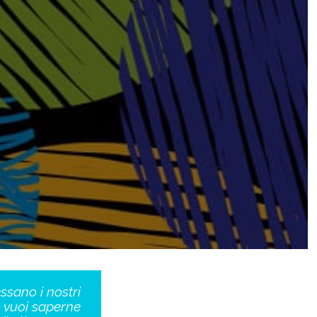
essano i nostri
o vuoi saperne