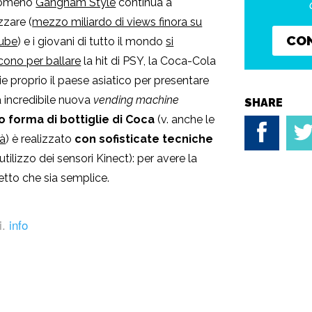
enomeno
Gangnam Style
continua a
zare (
mezzo miliardo di views finora su
CO
ube
) e i giovani di tutto il mondo
si
scono per ballare
la hit di PSY, la Coca-Cola
ie proprio il paese asiatico per presentare
a incredibile nuova
vending machine
SHARE
to forma di bottiglie di Coca
(v. anche le
tà
) è realizzato
con sofisticate tecniche
’utilizzo dei sensori Kinect): per avere la
etto che sia semplice.
i.
info