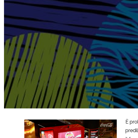
È pro
predi