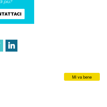
di più?
NTATTACI
Mi va bene