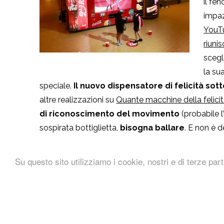
il f
impaz
YouT
riuni
scegl
la su
speciale.
Il nuovo dispensatore di felicità sot
altre realizzazioni su
Quante macchine della felici
di riconoscimento del movimento
(probabile l
sospirata bottiglietta,
bisogna ballare
. E non è d
Su questo sito utilizziamo i cookie, nostri e di terze part