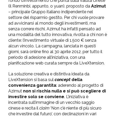
fondo d’investimento che punta sulla valuta cinese
(il Renminbi, appunto, o yuan), proposto da
Azimut
– principale Gruppo italiano indipendente nel
settore del risparmio gestito. Per chi vuole provare
ad avvicinarsi al mondo degli investimenti, ma
senza correre rischi, Azimut ha infatti pensato ad
una modalità del tutto innovativa, rivolta a chi non è
cliente: l’investimento virtuale di 1.500 € senza
alcun vincolo. La campagna, lanciata in questi
giorni, sarà online fino al 30 aprile 2012, per tutto il
periodo di adesione all’iniziativa, con una
pianificazione web curata sempre da LiveXtension.
La soluzione creativa e distintiva ideata da
LiveXtension si basa sul
concept
della
convenienza garantita
: aderendo al progetto di
Azimut
non si rischia nulla e si può scegliere di
investire solo se conviene
. L’iniziativa è
incentrata sull’immagine di un vecchio saggio
cinese e recita il
claim
‘Non c’è niente di più sicuro
che investire dal futuro’, con declinazioni in vari