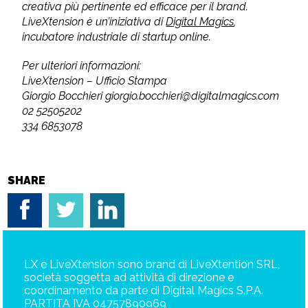
creativa più pertinente ed efficace per il brand.
LiveXtension è un’iniziativa di
Digital Magics
,
incubatore industriale di startup online.
Per ulteriori informazioni:
LiveXtension – Ufficio Stampa
Giorgio Bocchieri giorgio.bocchieri@digitalmagics.com
02 52505202
334 6853078
SHARE
LX e LiveXtension sono brand di LiveXtention SRL,
società soggetta ad attività di direzione e
coordinamento da parte di Digital Magics S.P.A.
PARTITA IVA 04757890969