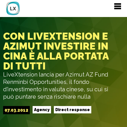
CON LIVEXTENSION E
AZIMUT INVESTIRE IN
CINA È ALLA PORTATA
DI TUTTI
LiveXtension lancia per Azimut AZ Fund
Renminbi Opportunities, il fondo
d’investimento in valuta cinese, su cui si
può puntare senza rischiare nulla
07.03.2012
Agency
Direct response