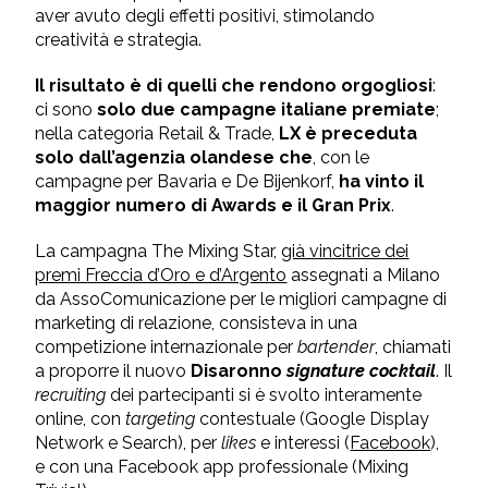
aver avuto degli effetti positivi, stimolando
creatività e strategia.
Il risultato è di quelli che rendono orgogliosi
:
ci sono
solo due campagne italiane premiate
;
nella categoria Retail & Trade,
LX è preceduta
solo dall’agenzia olandese che
, con le
campagne per Bavaria e De Bijenkorf,
ha vinto il
maggior numero di Awards e il Gran Prix
.
La campagna The Mixing Star,
già vincitrice dei
premi Freccia d’Oro e d’Argento
assegnati a Milano
da AssoComunicazione per le migliori campagne di
marketing di relazione, consisteva in una
competizione internazionale per
bartender
, chiamati
a proporre il nuovo
Disaronno
signature cocktail
. Il
recruiting
dei partecipanti si è svolto interamente
online, con
targeting
contestuale (Google Display
Network e Search), per
likes
e interessi (
Facebook
),
e con una Facebook app professionale (Mixing