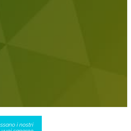
essano i nostri
o vuoi saperne