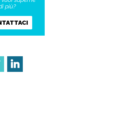
di più?
NTATTACI