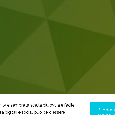
 tv è sempre la scelta più ovvia e facile
Ti inter
ia digitali e sociali può però essere
servizi 