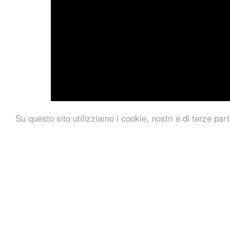
Su questo sito utilizziamo i cookie, nostri e di terze part
Il derby Milan-Inter al 90% di sconto. Riservato 
limitato.