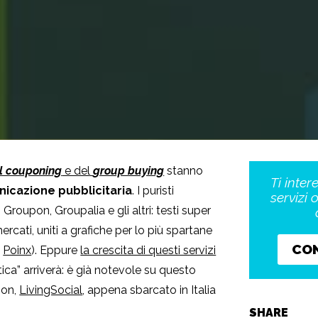
al couponing
e del
group buying
stanno
Ti inter
icazione pubblicitaria
. I puristi
servizi 
Groupon, Groupalia e gli altri: testi super
rcati, uniti a grafiche per lo più spartane
CO
o
Poinx
). Eppure
la crescita di questi servizi
istica” arriverà: è già notevole su questo
pon,
LivingSocial
, appena sbarcato in Italia
SHARE