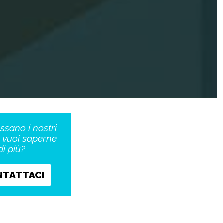
essano i nostri
o vuoi saperne
di più?
NTATTACI