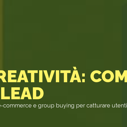
REATIVITÀ: CO
 LEAD
di e-commerce e group buying per catturare utent