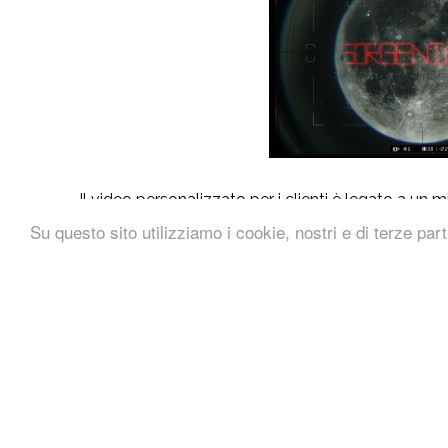
Il video personalizzato per i clienti è legato a un 
canale ripercorre la storia e i successi di AdWords at
Su questo sito utilizziamo i cookie, nostri e di terze part
in ogni angolo del globo.
L’idea di ringraziare i clienti mettendo il loro nome “
corretta. Probabilmente,
il video pomposo e articola
come il team di AdWords abbia lavorato a tutti i modi
di arrivare alla soluzione finale (che, peraltro, più 
team), non è quello che ci si aspetterebbe da Goo
AdWords. Questa è una
mega-produzione
con t