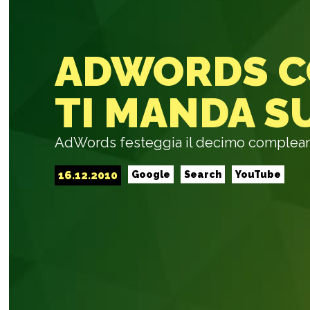
ADWORDS CO
TI MANDA S
AdWords festeggia il decimo compleann
16.12.2010
Google
Search
YouTube