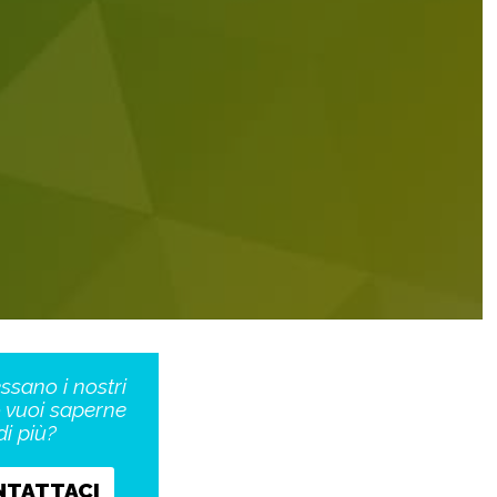
essano i nostri
o vuoi saperne
di più?
NTATTACI