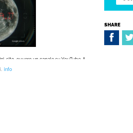
SHARE
mini-sito, ovvero un
canale su YouTube
. Il
traverso le storie, in video, dei suoi clienti
i.
info
in alto”, addirittura sulla Luna, è bella e
to in cui si narra la storia surreale di
 possibili di ringraziare i suoi clienti
, fino
che la Luna è il ringraziamento finale del
gle, in particolare per un prodotto come
anto di effetti speciali che – diciamolo