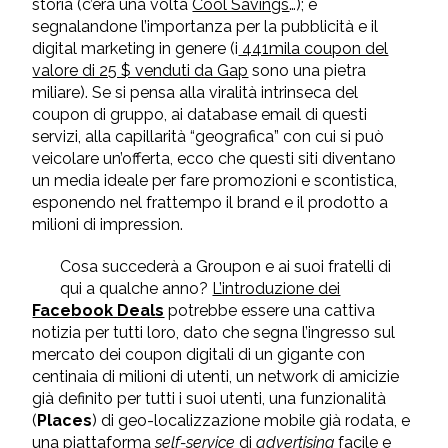
storia (c’era una volta
Cool Savings
…); e
segnalandone l’importanza per la pubblicità e il
digital marketing in genere (i
441mila coupon del
valore di 25 $ venduti da Gap
sono una pietra
miliare). Se si pensa alla viralità intrinseca del
coupon di gruppo, ai database email di questi
servizi, alla capillarità “geografica” con cui si può
veicolare un’offerta, ecco che questi siti diventano
un media ideale per fare promozioni e scontistica,
esponendo nel frattempo il brand e il prodotto a
milioni di impression.
Cosa succederà a Groupon e ai suoi fratelli di
qui a qualche anno?
L’introduzione dei
Facebook Deals
potrebbe essere una cattiva
notizia per tutti loro, dato che segna l’ingresso sul
mercato dei coupon digitali di un gigante con
centinaia di milioni di utenti, un network di amicizie
già definito per tutti i suoi utenti, una funzionalità
(
Places
) di geo-localizzazione mobile già rodata, e
una piattaforma
self-service
di
advertising
facile e