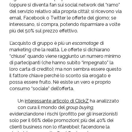
(oppure si diventa fan sui social network del “ramo”
del servizio relativo alla propria città); si ricevono via
email, Facebook o Twitter le offerte del giorno; se
interessano, si compra, potendo risparmiare a volte
più del 50% sul prezzo effettivo.
L’acquisto di gruppo è più un
escamotage
di
marketing che la realtà. Le offerte si dichiarano
“chiuse” quando viene raggiunto un numero minimo
di partecipanti (che hanno subito “impegnato” la
loro carta di credito); ma non sembra essere questo
il fattore chiave perché lo sconto sia erogato e
possa essere fruito. Né esiste un vero e proprio
consumo “sociale” dell’offerta.
Un
interessante articolo di ClickZ
ha analizzato
con cura il mondo del
group buying
,
evidenziandone i rischi (profitto per gli inserzionisti
solo per il 66% delle promozioni; più del 40% dei
clienti business non lo rifarebbe); facendone la