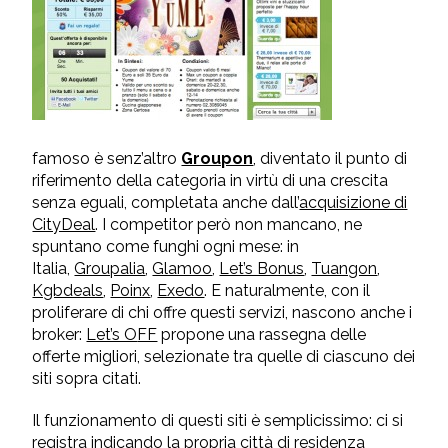
famoso è senz’altro
Groupon
, diventato il punto di
riferimento della categoria in virtù di una crescita
senza eguali, completata anche dall’
acquisizione di
CityDeal
. I competitor però non mancano, ne
spuntano come funghi ogni mese: in
Italia,
Groupalia
,
Glamoo
,
Let’s Bonus
,
Tuangon
,
Kgbdeals
,
Poinx
,
Exedo
. E naturalmente, con il
proliferare di chi offre questi servizi, nascono anche i
broker:
Let’s O
FF
propone una rassegna delle
offerte migliori, selezionate tra quelle di ciascuno dei
siti sopra citati.
Il funzionamento di questi siti è semplicissimo: ci si
registra indicando la propria città di residenza