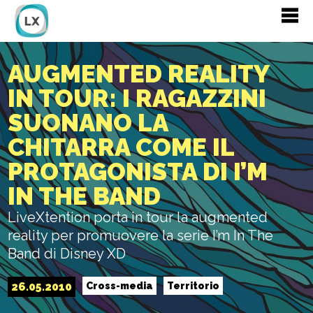
AUGMENTED REALITY
IN TOUR: I RAGAZZINI
SUONANO LA
CHITARRA COME IL
PROTAGONISTA DI I’M
IN THE BAND
LiveXtention porta in tour la augmented
reality per promuovere la serie I’m In The
Band di Disney XD
26.05.2010
Cross-media
Territorio