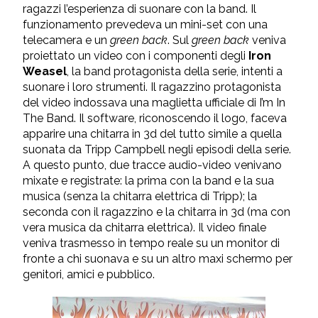
ragazzi l’esperienza di suonare con la band. Il
funzionamento prevedeva un mini-set con una
telecamera e un
green back
. Sul
green back
veniva
proiettato un video con i componenti degli
Iron
Weasel
, la band protagonista della serie, intenti a
suonare i loro strumenti. Il ragazzino protagonista
del video indossava una maglietta ufficiale di I’m In
The Band. Il software, riconoscendo il logo, faceva
apparire una chitarra in 3d del tutto simile a quella
suonata da Tripp Campbell negli episodi della serie.
A questo punto, due tracce audio-video venivano
mixate e registrate: la prima con la band e la sua
musica (senza la chitarra elettrica di Tripp); la
seconda con il ragazzino e la chitarra in 3d (ma con
vera musica da chitarra elettrica). Il video finale
veniva trasmesso in tempo reale su un monitor di
fronte a chi suonava e su un altro maxi schermo per
genitori, amici e pubblico.