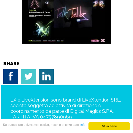
SHARE
LX e LiveXtension sono brand di LiveXtention SRL,
società soggetta ad attività di direzione e
coordinamento da parte di Digital Magics S.P.A.
PARTITA IVA 04757890969
Su questo sito utilizziamo i cookie, nostri e di terze parti.
info
Mi va bene