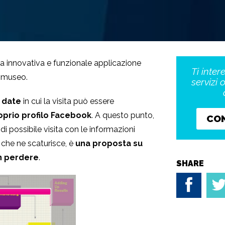
na innovativa e funzionale applicazione
Ti inter
l museo.
servizi 
e date
in cui la visita può essere
roprio profilo Facebook
. A questo punto,
CO
i di possibile visita con le informazioni
 che ne scaturisce, è
una proposta su
on perdere
.
SHARE