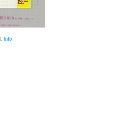
i.
info