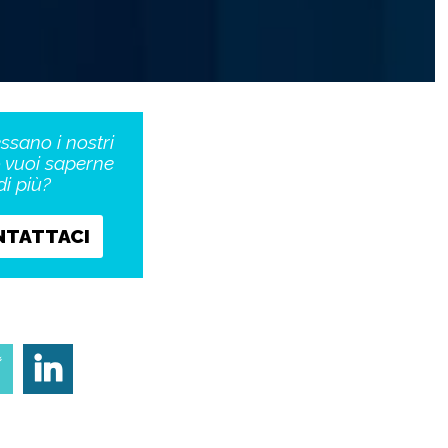
essano i nostri
o vuoi saperne
di più?
NTATTACI