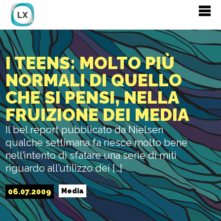
I TEENS: MOLTO PIÙ
NORMALI DI QUELLO
CHE SI PENSI, NELLA
FRUIZIONE DEI MEDIA
Il bel report pubblicato da Nielsen
qualche settimana fa riesce molto bene
nell’intento di sfatare una serie di miti
riguardo all’utilizzo dei […]
06.07.2009
Media