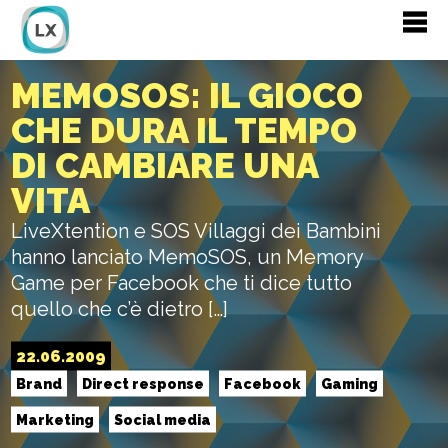
MEMOSOS: IL GIOCO
CHE DURA IL TEMPO
DI CAMBIARE UNA
VITA
LiveXtention e SOS Villaggi dei Bambini
hanno lanciato MemoSOS, un Memory
Game per Facebook che ti dice tutto
quello che c’è dietro […]
22.06.2009
Brand
Direct response
Facebook
Gaming
Marketing
Social media